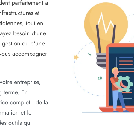
dent parfaitement à
frastructures et
tidiennes, tout en
s ayez besoin d'une
e gestion ou d'une
r vous accompagner
otre entreprise,
g terme. En
vice complet : de la
rmation et le
es outils qui