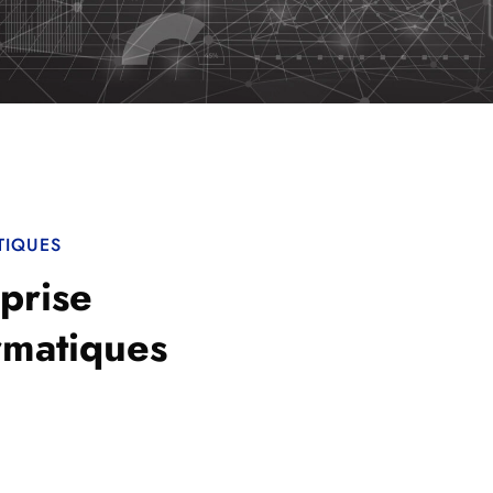
TIQUES
prise
rmatiques